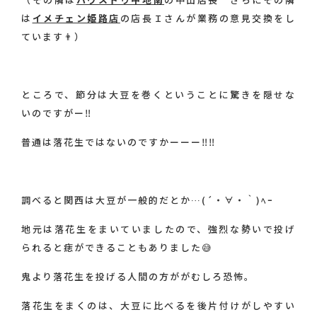
は
イメチェン姫路店
の店長Ｉさんが業務の意見交換をし
ています👨）
ところで、節分は大豆を巻くということに驚きを隠せな
いのですがー‼
普通は落花生ではないのですかーーー‼‼
調べると関西は大豆が一般的だとか…(´・∀・｀)ﾍｰ
地元は落花生をまいていましたので、強烈な勢いで投げ
られると痣ができることもありました😅
鬼より落花生を投げる人間の方ががむしろ恐怖。
落花生をまくのは、大豆に比べるを後片付けがしやすい