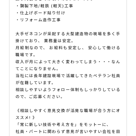
・鋼製下地/軽鉄 (軽天)工事
・仕上げボード貼り付け
・リフォーム造作工事
大手ゼネコンが采配する大型建造物の現場を多く手
掛けており、 業務量は安定。
月給制なので、 お給料も安定し、 安心して働ける
職場です。
収入が月によって大きく変わってしまう・・・なん
てことになりません。
当社には長年建設現場で活躍してきたベテラン社員
が在籍しています。
相談しやすいようフォロー体制もしっかりしている
ので、ご応募ください。
《相談しやすく意見交換が活発な職場が合う方にオ
ススメ! 》
「常に新しい技術や考え方を」をモットーに、
社員・パートに関わらず意見が言いやすい会社を目