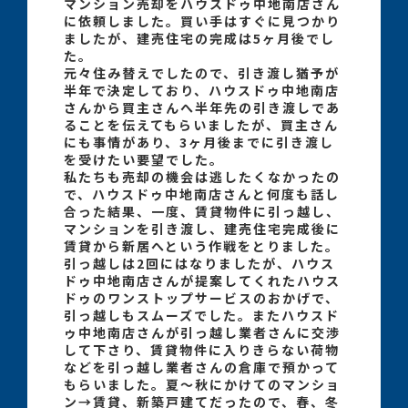
マンション売却をハウスドゥ中地南店さん
に依頼しました。買い手はすぐに見つかり
ましたが、建売住宅の完成は5ヶ月後でし
た。
元々住み替えでしたので、引き渡し猶予が
半年で決定しており、ハウスドゥ中地南店
さんから買主さんへ半年先の引き渡しであ
ることを伝えてもらいましたが、買主さん
にも事情があり、3ヶ月後までに引き渡し
を受けたい要望でした。
私たちも売却の機会は逃したくなかったの
で、ハウスドゥ中地南店さんと何度も話し
合った結果、一度、賃貸物件に引っ越し、
マンションを引き渡し、建売住宅完成後に
賃貸から新居へという作戦をとりました。
引っ越しは2回にはなりましたが、ハウス
ドゥ中地南店さんが提案してくれたハウス
ドゥのワンストップサービスのおかげで、
引っ越しもスムーズでした。またハウスド
ゥ中地南店さんが引っ越し業者さんに交渉
して下さり、賃貸物件に入りきらない荷物
などを引っ越し業者さんの倉庫で預かって
もらいました。夏～秋にかけてのマンショ
ン→賃貸、新築戸建てだったので、春、冬